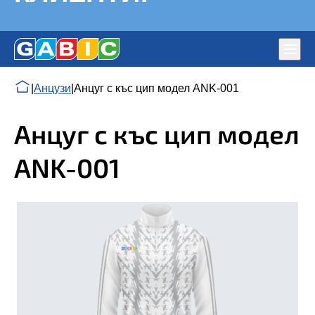
Глав
мен
Знамена от ГАБИК ЕООД – Производител на Знамена –
ЗДРАВИ ЗНАМЕНА, СПОРТНИ ЕКИПИ ЗА
|
Анцузи
|
Анцуг с къс цип модел ANK-001
държавни, фирмени, партийни
ШАМПИОНИ, ЕКСТРА КАЧЕСТВО – ДОВОЛНИ
КЛИЕНТИ!
Анцуг с къс цип модел
ANK-001