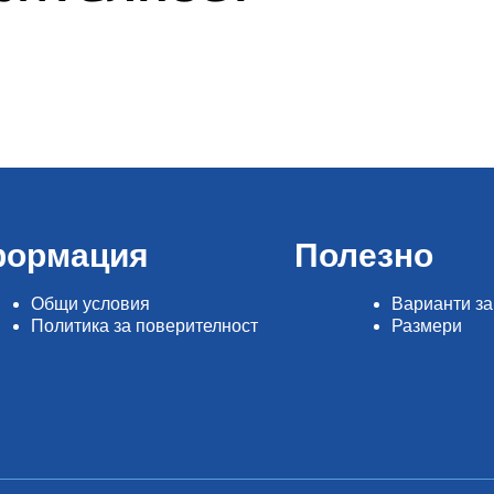
Анцузи с дълъг
джобове
Анцузи с къс ц
тренировъчни
ормация
Полезно
Общи условия
Варианти за
Политика за поверителност
Размери