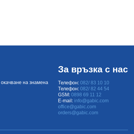
 цип и
ип
За връзка с нас
 окачване на знамена
Телефон:
082/ 83 10 10
Телефон:
082/ 82 44 54
GSM:
0898 69 11 12
E-mail:
info@gabic.com
office@gabic.com
orders@gabic.com