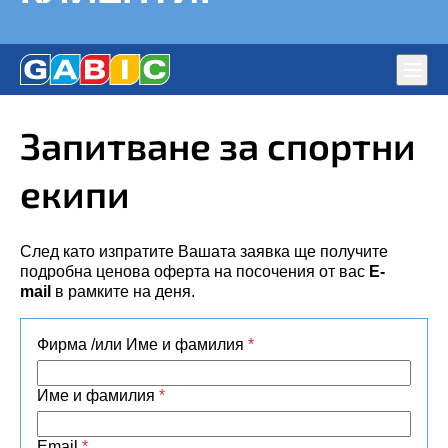
Глав
мен
Знамена от ГАБИК ЕООД – Производител на Знамена –
ЗДРАВИ ЗНАМЕНА, СПОРТНИ ЕКИПИ ЗА
Запитване за спортни
държавни, фирмени, партийни
ШАМПИОНИ, ЕКСТРА КАЧЕСТВО – ДОВОЛНИ
КЛИЕНТИ!
екипи
След като изпратите Вашата заявка ще получите
подробна ценова оферта на посочения от вас
Е-
mail
в рамките на деня.
Фирма /или Име и фамилия
*
Име и фамилия
*
Email
*