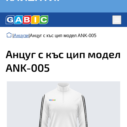
Глав
мен
Знамена от ГАБИК ЕООД – Производител на Знамена –
ЗДРАВИ ЗНАМЕНА, СПОРТНИ ЕКИПИ ЗА
|
Анцузи
|
Анцуг с къс цип модел ANK-005
държавни, фирмени, партийни
ШАМПИОНИ, ЕКСТРА КАЧЕСТВО – ДОВОЛНИ
КЛИЕНТИ!
Анцуг с къс цип модел
ANK-005