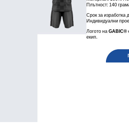
Плътност: 140 грам
Срок за изработка д
Индивидуални прое
Логото на
GABIC
®
екип.