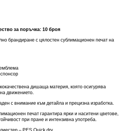
 цип и
ип
ство за поръчка:
10 броя
лно брандиране с цялостен сублимационен печат на
 емблема
 спонсор
ококачествена дишаща материя, която осигурява
на движението.
аден с внимание към детайла и прецизна изработка.
имационен печат гарантира ярки и наситени цветове,
тойчивост при пране и интензивна употреба.
лиестер – PES Quick dry