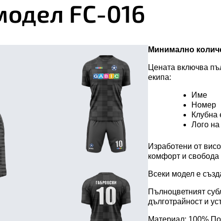
модел FC-016
Анцузи с дълъг
джобове
Анцузи с къс ц
Минимално количе
тренировъчни
Цената включва пъ
екипа:
Име
Номер
Клубна
Лого на
Изработени от вис
комфорт и свобода 
Всеки модел е създ
Пълноцветният субл
дълготрайност и ус
Материал: 100% По