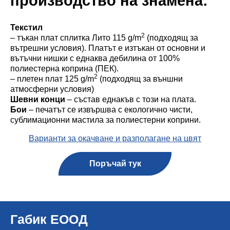
производство на знамена:
Текстил
2
– тъкан плат сплитка Лито 115 g/m
(подходящ за
вътрешни условия). Платът е изтъкан от основни и
вътъчни нишки с еднаква дебилина от 100%
полиестерна коприна (ПЕК).
2
– плетен плат 125 g/m
(подходящ за външни
атмосферни условия)
Шевни конци
– състав еднакъв с този на плата.
Бои
– печатът се извършва с екологично чисти,
сублимационни мастила за полиестерни коприни.
Варианти за окачване и разполагане на цвят
Поръчай тук
Габик ЕООД