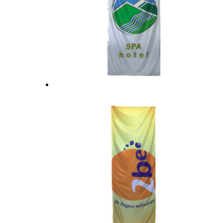
Стойки и аксесоари
Офис комплекти
Знамена тип Сърф