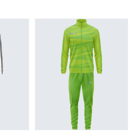
 цип и
ип