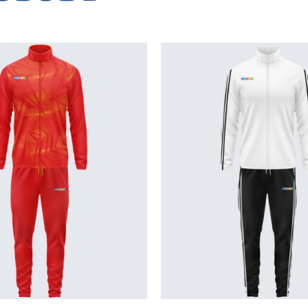
Анцузи с дълъг
джобове
Анцузи с къс ц
тренировъчни