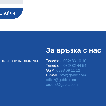
ЕТАЙЛИ
За връзка с нас
 окачване на знамена
Телефон:
082/ 83 10 10
Телефон:
082/ 82 44 54
GSM:
0898 69 11 12
E-mail:
info@gabic.com
office@gabic.com
orders@gabic.com